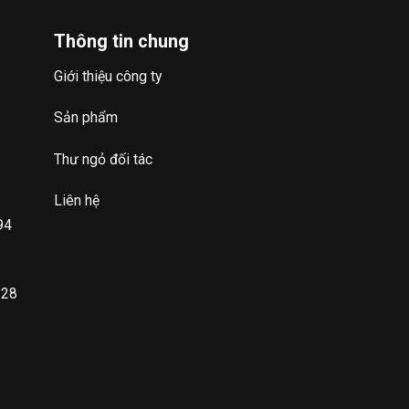
Thông tin chung
Giới thiệu công ty
Sản phẩm
Thư ngỏ đối tác
Liên hệ
94
 28