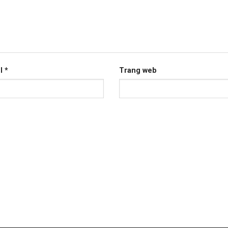
il
*
Trang web