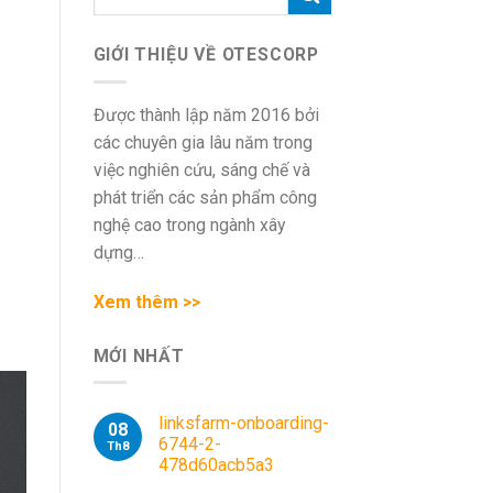
GIỚI THIỆU VỀ OTESCORP
Được thành lập năm 2016 bởi
các chuyên gia lâu năm trong
việc nghiên cứu, sáng chế và
phát triển các sản phẩm công
nghệ cao trong ngành xây
dựng…
Xem thêm >>
MỚI NHẤT
linksfarm-onboarding-
08
6744-2-
Th8
478d60acb5a3