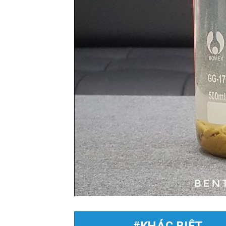
#KHÁC BIỆT