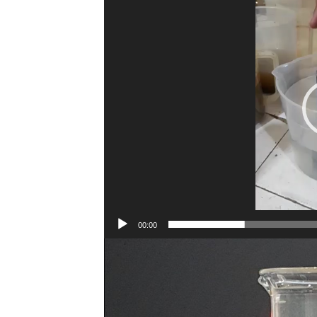
chơi
Video
00:00