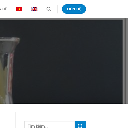
N HỆ
LIÊN HỆ
VIỆT
ENGLISH
NAM