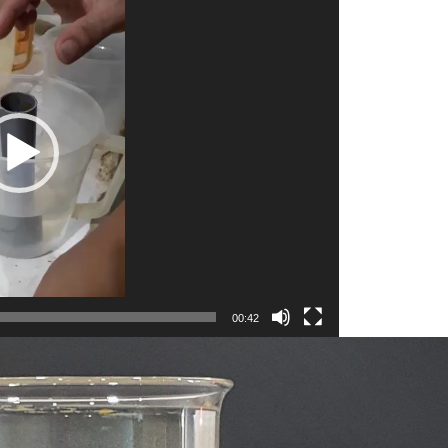
00:42