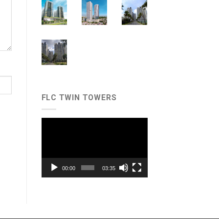
FLC TWIN TOWERS
Trình
chơi
Video
00:00
03:35