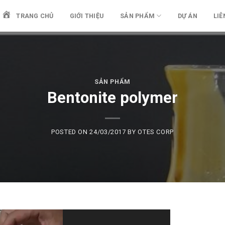
TRANG CHỦ
GIỚI THIỆU
SẢN PHẨM
DỰ ÁN
LIÊ
SẢN PHẨM
Bentonite polymer
POSTED ON
24/03/2017
BY
OTES CORP