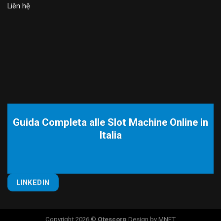
Liên hệ
Guida Completa alle Slot Machine Online in
Italia
LINKEDIN
Copyright 2026 ©
Otescorp
Design by
MNET