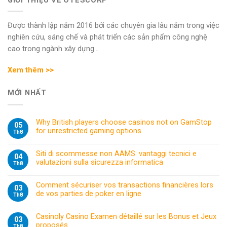
Được thành lập năm 2016 bởi các chuyên gia lâu năm trong việc
nghiên cứu, sáng chế và phát triển các sản phẩm công nghệ
cao trong ngành xây dựng…
Xem thêm >>
MỚI NHẤT
Why British players choose casinos not on GamStop
05
for unrestricted gaming options
Th8
Siti di scommesse non AAMS: vantaggi tecnici e
04
valutazioni sulla sicurezza informatica
Th8
Comment sécuriser vos transactions financières lors
03
de vos parties de poker en ligne
Th8
Casinoly Casino Examen détaillé sur les Bonus et Jeux
03
proposés
Th8