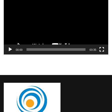
chơi
Video
00:00
03:35