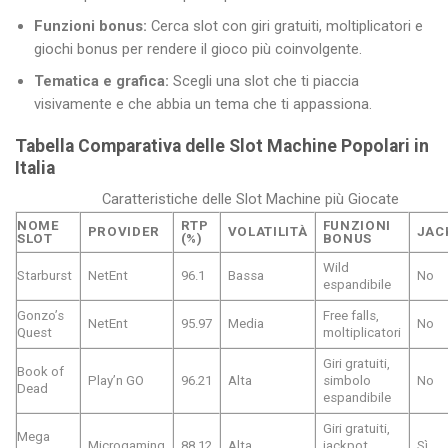
Funzioni bonus:
Cerca slot con giri gratuiti, moltiplicatori e
giochi bonus per rendere il gioco più coinvolgente.
Tematica e grafica:
Scegli una slot che ti piaccia
visivamente e che abbia un tema che ti appassiona.
Tabella Comparativa delle Slot Machine Popolari in
Italia
Caratteristiche delle Slot Machine più Giocate
NOME
RTP
FUNZIONI
PROVIDER
VOLATILITÀ
JAC
SLOT
(%)
BONUS
Wild
Starburst
NetEnt
96.1
Bassa
No
espandibile
Gonzo’s
Free falls,
NetEnt
95.97
Media
No
Quest
moltiplicatori
Giri gratuiti,
Book of
Play’n GO
96.21
Alta
simbolo
No
Dead
espandibile
Giri gratuiti,
Mega
Microgaming
88.12
Alta
jackpot
Sì